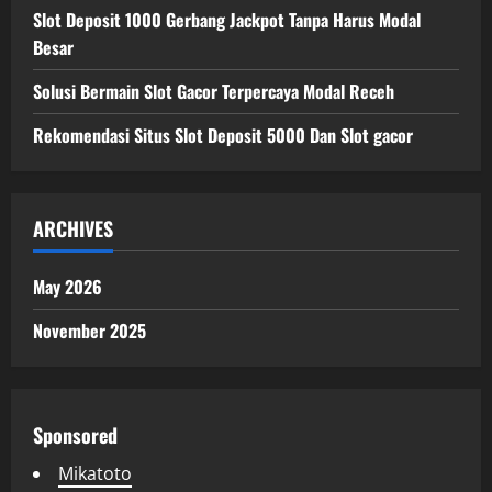
Slot Deposit 1000 Gerbang Jackpot Tanpa Harus Modal
Besar
Solusi Bermain Slot Gacor Terpercaya Modal Receh
Rekomendasi Situs Slot Deposit 5000 Dan Slot gacor
ARCHIVES
May 2026
November 2025
Sponsored
Mikatoto