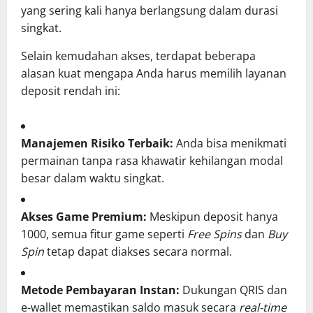
yang sering kali hanya berlangsung dalam durasi
singkat.
Selain kemudahan akses, terdapat beberapa
alasan kuat mengapa Anda harus memilih layanan
deposit rendah ini:
Manajemen Risiko Terbaik:
Anda bisa menikmati
permainan tanpa rasa khawatir kehilangan modal
besar dalam waktu singkat.
Akses Game Premium:
Meskipun deposit hanya
1000, semua fitur game seperti
Free Spins
dan
Buy
Spin
tetap dapat diakses secara normal.
Metode Pembayaran Instan:
Dukungan QRIS dan
e-wallet memastikan saldo masuk secara
real-time