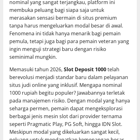
nominal yang sangat terjangkau, platform ini
membuka peluang bagi siapa saja untuk
merasakan sensasi bermain di situs premium
tanpa harus mengeluarkan modal besar di awal.
Fenomena ini tidak hanya menarik bagi pemain
pemula, tetapi juga bagi para pemain veteran yang
ingin menguji strategi baru dengan risiko
seminimal mungkin.
Memasuki tahun 2026,
Slot Deposit 1000
telah
berevolusi menjadi standar baru dalam pelayanan
situs judi online yang inklusif. Mengapa nominal
1000 rupiah begitu populer? Jawabannya terletak
pada manajemen risiko. Dengan modal yang hanya
seharga permen, pemain dapat mengeksplorasi
berbagai jenis mesin slot dari provider ternama
seperti Pragmatic Play, PG Soft, hingga IDN Slot.
Meskipun modal yang dikeluarkan sangat kecil,
peluang untuk mendapatkan kemenangan besar