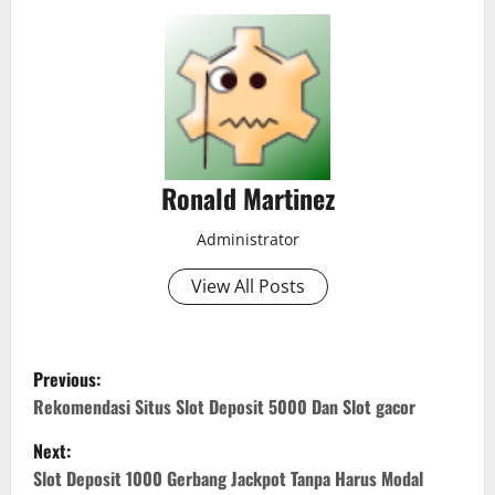
Ronald Martinez
Administrator
View All Posts
P
Previous:
o
Rekomendasi Situs Slot Deposit 5000 Dan Slot gacor
Next:
s
Slot Deposit 1000 Gerbang Jackpot Tanpa Harus Modal