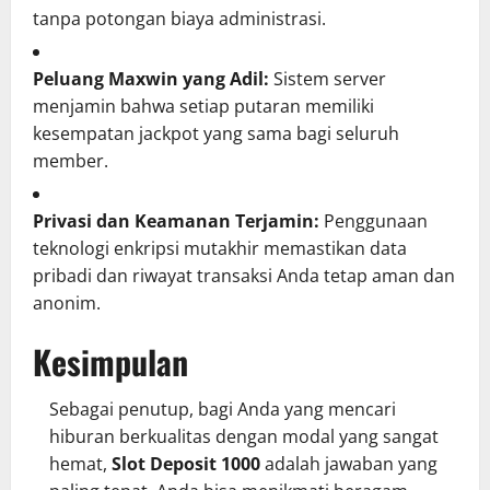
tanpa potongan biaya administrasi.
Peluang Maxwin yang Adil:
Sistem server
menjamin bahwa setiap putaran memiliki
kesempatan jackpot yang sama bagi seluruh
member.
Privasi dan Keamanan Terjamin:
Penggunaan
teknologi enkripsi mutakhir memastikan data
pribadi dan riwayat transaksi Anda tetap aman dan
anonim.
Kesimpulan
Sebagai penutup, bagi Anda yang mencari
hiburan berkualitas dengan modal yang sangat
hemat,
Slot Deposit 1000
adalah jawaban yang