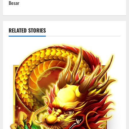
t
Besar
n
a
RELATED STORIES
v
i
g
a
t
i
o
n