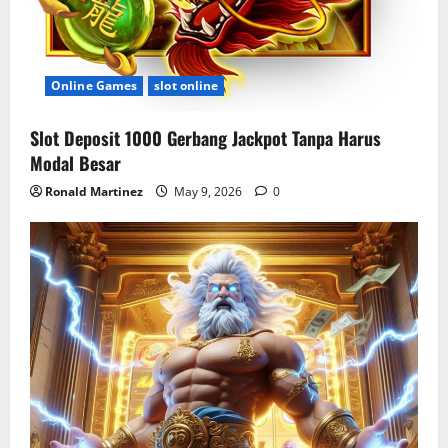
Online Games
slot online
Slot Deposit 1000 Gerbang Jackpot Tanpa Harus
Modal Besar
Ronald Martinez
May 9, 2026
0